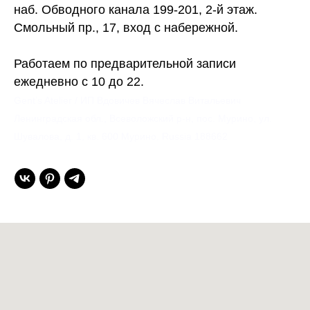
наб. Обводного канала 199-201, 2-й этаж.
Смольный пр., 17, вход с набережной.
Работаем по предварительной записи
ежедневно с 10 до 22.
Gent’s Atelier / ИП Вдовичев Вячеслав Витальевич
Ленинградская обл., Всеволожский р-н, пос. Мурино, ул.
Шувалова, д. 1, кв. 600 Мурино, Russia 188662