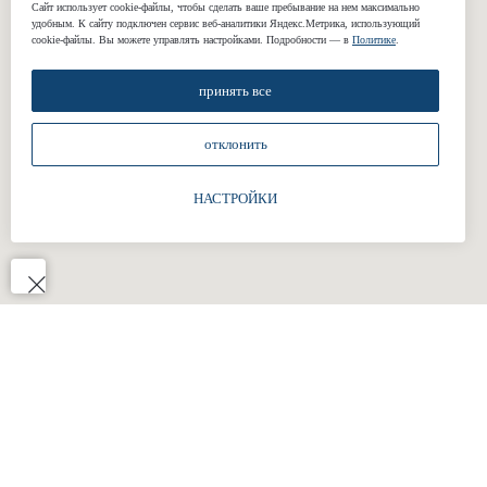
Сайт использует cookie-файлы, чтобы сделать ваше пребывание на нем максимально
Жилеты
удобным. К cайту подключен сервис веб-аналитики Яндекс.Метрика, использующий
cookie-файлы. Вы можете управлять настройками. Подробности — в
Политике
.
принять все
КОМПАНИЯ
отклонить
О нас
Реквизиты
НАСТРОЙКИ
Наши работы
Отзывы
Блог
Подарочные сертификаты
КОНТАКТЫ
+7 (812) 424-46-69
welcome@gasuits.com
Адрес: наб. Обводного канала 199-201