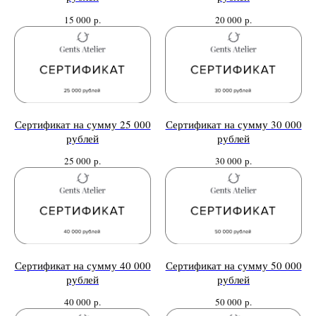
15 000
р.
20 000
р.
Нужен отлично сидящий
костюм для офиса?
Пройдите тест и узнайте стоимость
Сертификат на сумму 25 000
Сертификат на сумму 30 000
пошива костюма по фигуре
рублей
рублей
25 000
р.
30 000
р.
Какую ткань выбрать?
Какой фасон подойдет именно вам?
Как должен сидеть правильно
Сертификат на сумму 40 000
Сертификат на сумму 50 000
пошитый костюм?
рублей
рублей
Как детали костюма подчеркнут
вашу индивидуальность?
40 000
р.
50 000
р.
Ответим на все вопросы в удобном