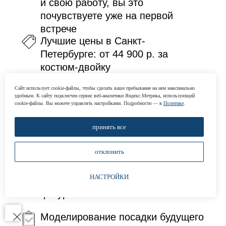
и свою работу, вы это
почувствуете уже на первой
встрече
Лучшие цены в Санкт-
Петербурге: от 44 900 р. за
костюм-двойку
Подбираем оптимальное
Сайт использует cookie-файлы, чтобы сделать ваше пребывание на нем максимально
решение под ваш бюджет и
удобным. К cайту подключен сервис веб-аналитики Яндекс.Метрика, использующий
cookie-файлы. Вы можете управлять настройками. Подробности — в
Политике
.
задачу
Консультация стилиста по мужскому
принять все
костюму при совершении заказа
отклонить
Несколько адаптированных
НАСТРОЙКИ
лекальных баз для разных типов
фигур
Моделирование посадки будущего