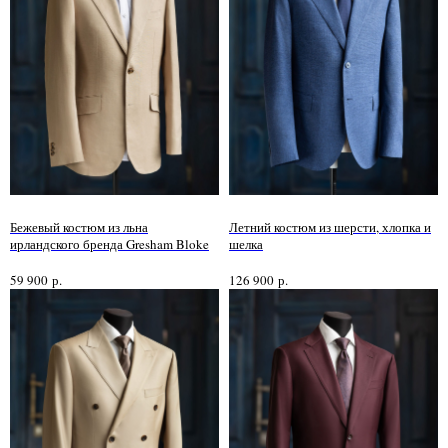
Бежевый костюм из льна
Летний костюм из шерсти, хлопка и
ирландского бренда Gresham Bloke
шелка
59 900
р.
126 900
р.