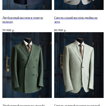
Двубортный костюм в тонкую
Светло-серый костюм-двойка на
полоску
лето
59 900
р.
80 900
р.
Нужен отлично сидящий
костюм для офиса?
Пройдите тест и узнайте стоимость
пошива костюма по фигуре
Какую ткань выбрать для
свадебного костюма?
Какой фасон костюма
подойдет именно вам?
Как должен сидеть правильно
Двубортный костюм на свадьбу
Светло-зеленый костюм из чистой
пошитый костюм?