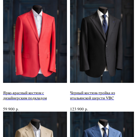
Ярко-красный костюм с
Черный костюм-тройка из
дизайнерским подкладом
итальянской шерсти VBC
59 900
р.
123 900
р.