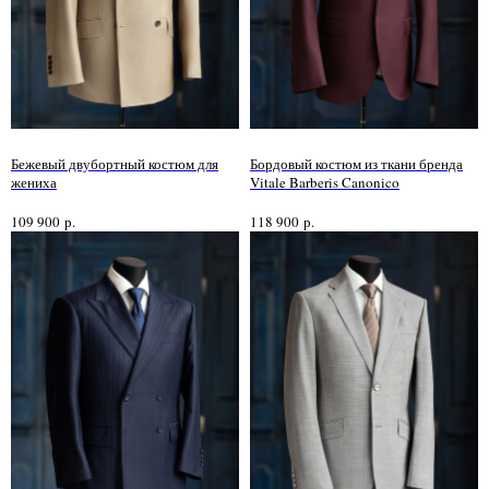
Бежевый двубортный костюм для
Бордовый костюм из ткани бренда
жениха
Vitale Barberis Canonico
109 900
р.
118 900
р.