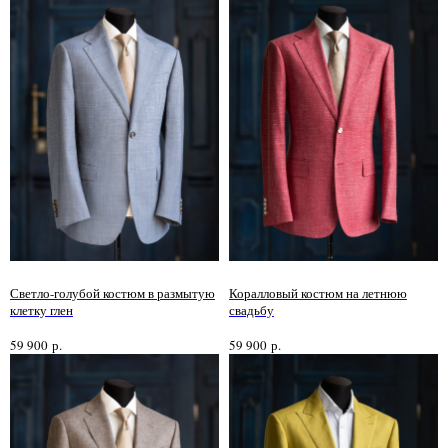
Светло-голубой костюм в размытую
Коралловый костюм на летнюю
клетку глен
свадьбу
59 900
р.
59 900
р.