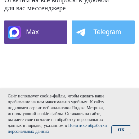
Сайт использует cookie-файлы, чтобы сделать ваше
Контакты
пребывание на нем максимально удобным. К cайту
подключен сервис веб-аналитики Яндекс.Метрика,
использующий cookie-файлы. Оставаясь на сайте,
+7 (812) 424-46-69
вы даете свое согласие на обработку персональных
welcome@gasuits.com
данных в порядке, указанном в
Политике обработки
OK
наб. Обводного канала 199-201, 2-й
персональных данных