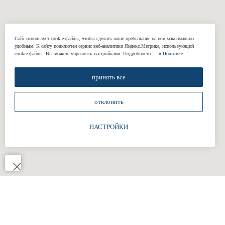
Классические
Свадебные
брюки
костюмы
Сорочки
Подкладки
Сайт использует cookie-файлы, чтобы сделать ваше пребывание на нем максимально
Жилеты
удобным. К cайту подключен сервис веб-аналитики Яндекс.Метрика, использующий
cookie-файлы. Вы можете управлять настройками. Подробности — в
Политике
.
принять все
КОМПАНИЯ
отклонить
О нас
Реквизиты
НАСТРОЙКИ
Наши работы
Отзывы
Блог
Подарочные сертификаты
КОНТАКТЫ