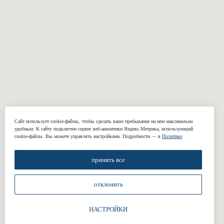
Костюмы
Пальто
Смокинги
Куртки и бомберы
Пиджаки
Casual брюки
Классические
Свадебные
брюки
костюмы
Сорочки
Подкладки
Жилеты
Сайт использует cookie-файлы, чтобы сделать ваше пребывание на нем максимально
КОМПАНИЯ
удобным. К cайту подключен сервис веб-аналитики Яндекс.Метрика, использующий
cookie-файлы. Вы можете управлять настройками. Подробности — в
Политике
.
О нас
принять все
Реквизиты
Наши работы
отклонить
Отзывы
Блог
НАСТРОЙКИ
Подарочные сертификаты