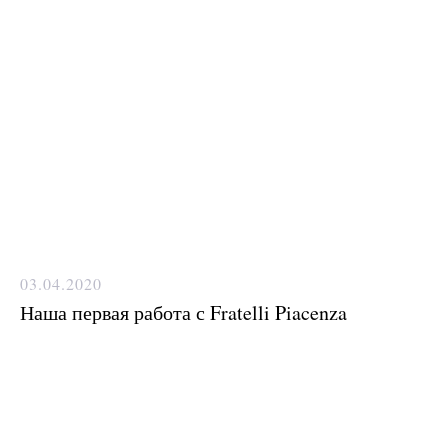
Нужен отлично сидящий
костюм для офиса?
Пройдите тест и узнайте стоимость
пошива костюма по фигуре
03.04.2020
Наша первая работа с Fratelli Piacenza
Какую ткань выбрать?
Какой фасон подойдет именно вам?
Как должен сидеть правильно
пошитый костюм?
Как детали костюма подчеркнут
вашу индивидуальность?