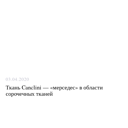
Ответим на все вопросы в удобном
для вас мессенджере
Max
Telegram
03.04.2020
Ткань Canclini — «мерседес» в области
сорочечных тканей