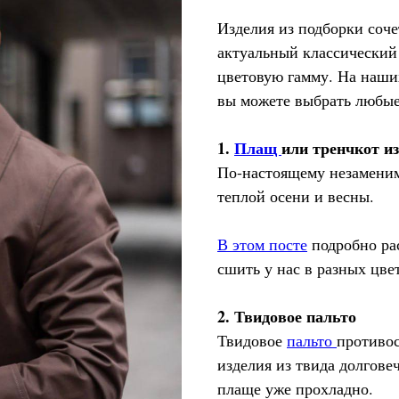
Изделия из подборки соч
актуальный классический
цветовую гамму. На наши
вы можете выбрать любые
1.
Плащ
или тренчкот и
По-настоящему незаменим
теплой осени и весны.
В этом посте
подробно рас
сшить у нас в разных цве
2. Твидовое пальто
Твидовое
пальто
противос
изделия из твида долгове
плаще уже прохладно.