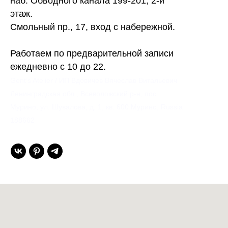
наб. Обводного канала 199-201, 2-й
этаж.
Смольный пр., 17, вход с набережной.
Работаем по предварительной записи
ежедневно с 10 до 22.
Gent’s Atelier / ИП Вдовичев Вячеслав Витальевич
Ленинградская обл., Всеволожский р-н, пос.
Мурино, ул. Шувалова, д. 1, кв. 600 Мурино, Russia
188662