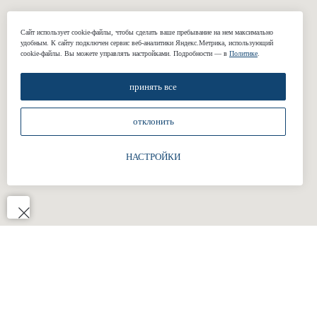
КОМПАНИЯ
Сайт использует cookie-файлы, чтобы сделать ваше пребывание на нем максимально
удобным. К cайту подключен сервис веб-аналитики Яндекс.Метрика, использующий
cookie-файлы. Вы можете управлять настройками. Подробности — в
Политике
.
О нас
Реквизиты
принять все
Наши работы
Отзывы
отклонить
Блог
НАСТРОЙКИ
Подарочные сертификаты
КОНТАКТЫ
+7 (812) 424-46-69
welcome@gasuits.com
Адрес: наб. Обводного канала 199-201
Смольный пр., 17
Работаем по предварительной записи.
Есть бесплатная парковка.