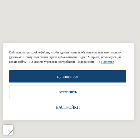
Классические
Свадебные
брюки
костюмы
Сорочки
Подкладки
Жилеты
Сайт использует cookie-файлы, чтобы сделать ваше пребывание на нем максимально
КОМПАНИЯ
удобным. К cайту подключен сервис веб-аналитики Яндекс.Метрика, использующий
cookie-файлы. Вы можете управлять настройками. Подробности — в
Политике
.
О нас
Реквизиты
принять все
Наши работы
отклонить
Отзывы
Блог
НАСТРОЙКИ
Подарочные сертификаты
КОНТАКТЫ