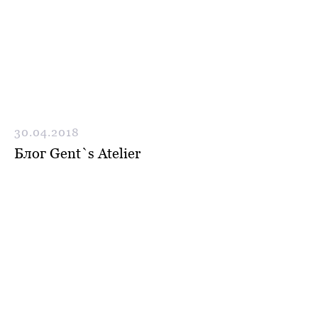
Нужен отлично сидящий
костюм для офиса?
Пройдите тест и узнайте стоимость
пошива костюма по фигуре
30.04.2018
Блог Gent`s Atelier
Какую ткань выбрать?
Какой фасон подойдет именно вам?
Как должен сидеть правильно
пошитый костюм?
Как детали костюма подчеркнут
вашу индивидуальность?
Ответим на все вопросы в удобном
для вас мессенджере