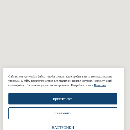
Пиджаки
Casual брюки
Классические
Свадебные
брюки
костюмы
Сорочки
Подкладки
Жилеты
КОМПАНИЯ
О нас
Сайт использует cookie-файлы, чтобы сделать ваше пребывание на нем максимально
удобным. К cайту подключен сервис веб-аналитики Яндекс.Метрика, использующий
Реквизиты
cookie-файлы. Вы можете управлять настройками. Подробности — в
Политике
.
Наши работы
принять все
Отзывы
Блог
отклонить
Подарочные сертификаты
НАСТРОЙКИ