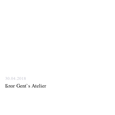
30.04.2018
Блог Gent`s Atelier
Нужен отлично сидящий
костюм для офиса?