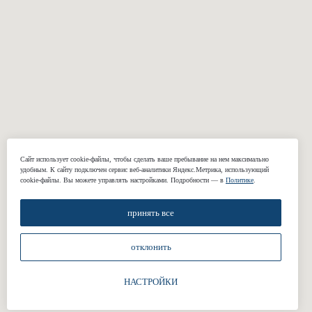
Пиджаки
Casual брюки
Классические
Свадебные
брюки
костюмы
Сорочки
Подкладки
Жилеты
КОМПАНИЯ
Сайт использует cookie-файлы, чтобы сделать ваше пребывание на нем максимально
удобным. К cайту подключен сервис веб-аналитики Яндекс.Метрика, использующий
О нас
cookie-файлы. Вы можете управлять настройками. Подробности — в
Политике
.
Реквизиты
принять все
Наши работы
Отзывы
отклонить
Блог
Подарочные сертификаты
НАСТРОЙКИ