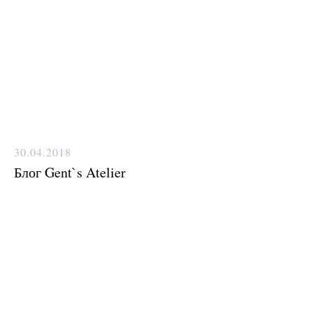
Нужен отлично сидящий
30.04.2018
костюм для офиса?
Блог Gent`s Atelier
Пройдите тест и узнайте стоимость
пошива костюма по фигуре
Какую ткань выбрать?
Какой фасон подойдет именно вам?
Как должен сидеть правильно