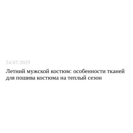
пошитый костюм?
Как детали костюма подчеркнут
вашу индивидуальность?
Ответим на все вопросы в удобном
для вас мессенджере
Max
Telegram
24.07.2025
Летний мужской костюм: особенности тканей
для пошива костюма на теплый сезон