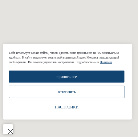
Пиджаки
Casual брюки
Классические
Свадебные
брюки
костюмы
Сорочки
Подкладки
Жилеты
Сайт использует cookie-файлы, чтобы сделать ваше пребывание на нем максимально
удобным. К cайту подключен сервис веб-аналитики Яндекс.Метрика, использующий
cookie-файлы. Вы можете управлять настройками. Подробности — в
Политике
.
КОМПАНИЯ
принять все
О нас
Реквизиты
отклонить
Наши работы
Отзывы
НАСТРОЙКИ
Блог
Подарочные сертификаты