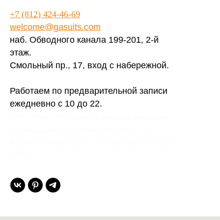
+7 (812) 424-46-69
welcome@gasuits.com
наб. Обводного канала 199-201, 2-й
этаж.
Смольный пр., 17, вход с набережной.
Работаем по предварительной записи
ежедневно с 10 до 22.
Gent’s Atelier / ИП Вдовичев Вячеслав Витальевич
Ленинградская обл., Всеволожский р-н, пос.
Мурино, ул. Шувалова, д. 1, кв. 600 Мурино, Russia
188662