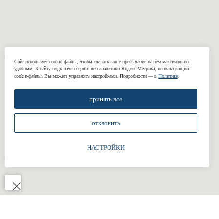
Смокинги
Куртки и бомберы
Пиджаки
Casual брюки
Классические
Свадебные
брюки
костюмы
Сорочки
Подкладки
Сайт использует cookie-файлы, чтобы сделать ваше пребывание на нем максимально
удобным. К cайту подключен сервис веб-аналитики Яндекс.Метрика, использующий
Жилеты
cookie-файлы. Вы можете управлять настройками. Подробности — в
Политике
.
принять все
КОМПАНИЯ
отклонить
О нас
Реквизиты
НАСТРОЙКИ
Наши работы
Отзывы
Блог
Подарочные сертификаты