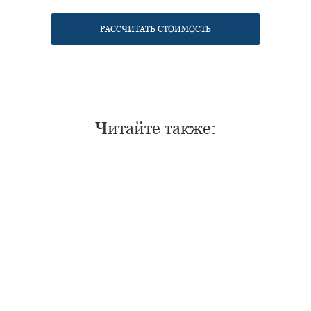
РАССЧИТАТЬ СТОИМОСТЬ
Нужен отлично сидящий
костюм для офиса?
Пройдите тест и узнайте стоимость
пошива костюма по фигуре
Читайте также:
Какую ткань выбрать?
Какой фасон подойдет именно вам?
Как должен сидеть правильно
пошитый костюм?
Как детали костюма подчеркнут
вашу индивидуальность?
Ответим на все вопросы в удобном
для вас мессенджере