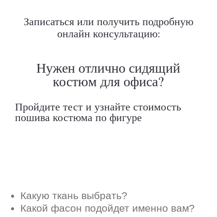
Какую ткань выбрать?
Записаться или получить подробную
Какой фасон подойдет именно вам?
онлайн консультацию:
Как должен сидеть правильно пошитый
костюм?
Как детали костюма подчеркнут вашу
индивидуальность?
Ответим на все вопросы в удобном
для вас мессенджере
Max
Telegram