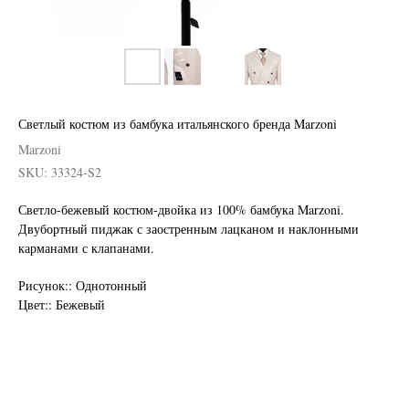
Светлый костюм из бамбука итальянского бренда Marzoni
Marzoni
SKU:
33324-S2
Светло-бежевый костюм-двойка из 100% бамбука Marzoni.
Двубортный пиджак с заостренным лацканом и наклонными
карманами с клапанами.
Нужен отлично сидящий
костюм для офиса?
Рисунок:: Однотонный
Цвет:: Бежевый
Пройдите тест и узнайте стоимость
пошива костюма по фигуре