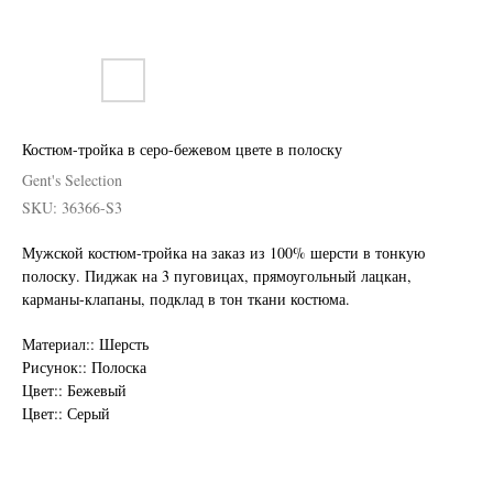
Костюм-тройка в серо-бежевом цвете в полоску
Gent's Selection
SKU:
36366-S3
Мужской костюм-тройка на заказ из 100% шерсти в тонкую
полоску. Пиджак на 3 пуговицах, прямоугольный лацкан,
карманы-клапаны, подклад в тон ткани костюма.
Материал:: Шерсть
Нужен отлично сидящий
Рисунок:: Полоска
костюм для офиса?
Цвет:: Бежевый
Цвет:: Серый
Пройдите тест и узнайте стоимость
пошива костюма по фигуре