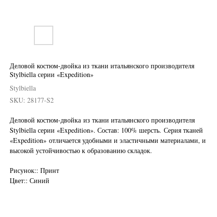
Деловой костюм-двойка из ткани итальянского производителя
Stylbiella серии «Expedition»
Stylbiella
SKU:
28177-S2
Деловой костюм-двойка из ткани итальянского производителя
Stylbiella серии «Expedition». Состав: 100% шерсть. Серия тканей
«Expedition» отличается удобными и эластичными материалами, и
высокой устойчивостью к образованию складок.
Нужен отлично сидящий
костюм для офиса?
Рисунок:: Принт
Цвет:: Синий
Пройдите тест и узнайте стоимость
пошива костюма по фигуре