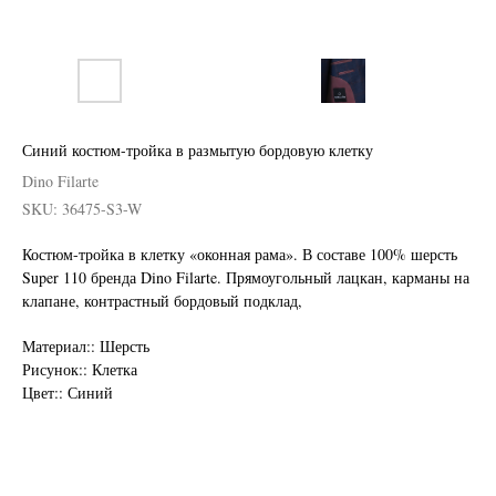
Синий костюм-тройка в размытую бордовую клетку
Dino Filarte
SKU:
36475-S3-W
Костюм-тройка в клетку «оконная рама». В составе 100% шерсть
Super 110 бренда Dino Filarte. Прямоугольный лацкан, карманы на
клапане, контрастный бордовый подклад,
Нужен отлично сидящий
Материал:: Шерсть
костюм для офиса?
Рисунок:: Клетка
Цвет:: Синий
Пройдите тест и узнайте стоимость
пошива костюма по фигуре