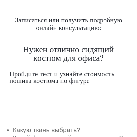
Какую ткань выбрать?
Записаться или получить подробную
Какой фасон подойдет именно вам?
онлайн консультацию:
Как должен сидеть правильно пошитый
костюм?
Как детали костюма подчеркнут вашу
индивидуальность?
Ответим на все вопросы в удобном
для вас мессенджере
Max
Telegram