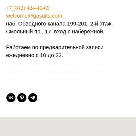
+7 (812) 424-46-69
welcome@gasuits.com
наб. Обводного канала 199-201, 2-й этаж.
Смольный пр., 17, вход с набережной.
Работаем по предварительной записи
ежедневно с 10 до 22.
Gent’s Atelier / ИП Вдовичев Вячеслав Витальевич
Ленинградская обл., Всеволожский р-н, пос. Мурино, ул.
Шувалова, д. 1, кв. 600 Мурино, Russia 188662