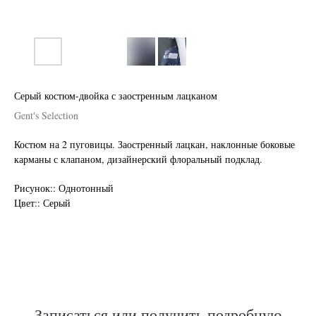
Серый костюм-двойка с заостренным лацканом
Gent's Selection
Костюм на 2 пуговицы. Заостренный лацкан, наклонные боковые
карманы с клапаном, дизайнерский флоральный подклад.
Нужен отлично сидящий
Рисунок:: Однотонный
костюм для офиса?
Цвет:: Серый
Пройдите тест и узнайте стоимость
пошива костюма по фигуре
Записаться или получить подробную
Какую ткань выбрать?