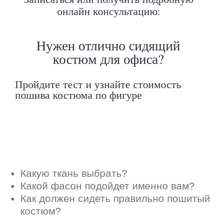
онлайн консультацию:
Какой фасон подойдет именно вам?
Как должен сидеть правильно пошитый
костюм?
Как детали костюма подчеркнут вашу
индивидуальность?
Ответим на все вопросы в удобном
для вас мессенджере
Max
Telegram