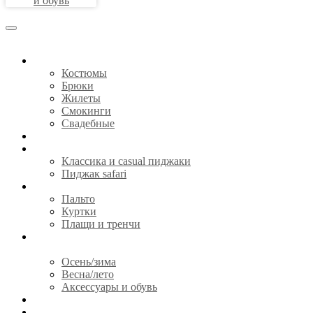
и обувь
КОСТЮМЫ
Костюмы
Брюки
Жилеты
Смокинги
Свадебные
СОРОЧКИ
ПИДЖАКИ
Классика и casual пиджаки
Пиджак safari
ВЕРХНЯЯ ОДЕЖДА
Пальто
Куртки
Плащи и тренчи
ГОТОВАЯ ОДЕЖДА И
АКСЕССУАРЫ
Осень/зима
Весна/лето
Аксессуары и обувь
CЕРТИФИКАТЫ
О НАС