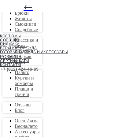
←
Костюмы
Брюки
Жилеты
Смокинги
Свадебные
КОСТЮМЫ
Классика и
СОРОЧКИ
ПИДЖАКИ
casual
ВЕРХНЯЯ ОДЕЖДА
пиджаки
ГОТОВАЯ ОДЕЖДА И АКСЕССУАРЫ
Пиджак
РОЗНИЦА
СЕРТИФИКАТЫ
safari
КОНТАКТЫ
+7 (812) 424-46-69
Пальто
Куртки и
бомберы
Плащи и
тренчи
Отзывы
Блог
Осень/зима
Весна/лето
Аксессуары