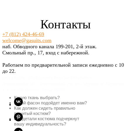
Контакты
+7 (812) 424-46-69
welcome@gasuits.com
наб. Обводного канала 199-201, 2-й этаж.
Смольный пр., 17, вход с набережной.
Работаем по предварительной записи ежедневно с 10
до 22.
Gent’s Atelier / ИП Вдовичев Вячеслав Витальевич
Ленинградская обл., Всеволожский р-н, пос. Мурино, ул. Шувалова,
д. 1, кв. 600 Мурино, Russia 188662
Какую ткань выбрать?
Какой фасон подойдет именно вам?
Как должен сидеть правильно
пошитый костюм?
Как детали костюма подчеркнут
вашу индивидуальность?