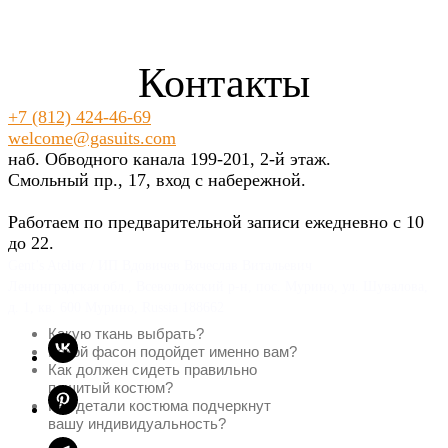
Контакты
+7 (812) 424-46-69
welcome@gasuits.com
наб. Обводного канала 199-201, 2-й этаж.
Смольный пр., 17, вход с набережной.
Работаем по предварительной записи ежедневно с 10
до 22.
Gent’s Atelier / ИП Вдовичев Вячеслав Витальевич
Ленинградская обл., Всеволожский р-н, пос. Мурино, ул. Шувалова,
д. 1, кв. 600 Мурино, Russia 188662
Какую ткань выбрать?
Какой фасон подойдет именно вам?
Как должен сидеть правильно
пошитый костюм?
Как детали костюма подчеркнут
вашу индивидуальность?