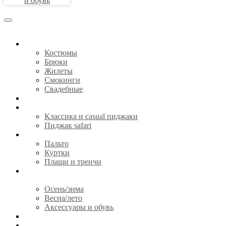
и обувь
КОСТЮМЫ
Костюмы
Брюки
Жилеты
Смокинги
Свадебные
СОРОЧКИ
ПИДЖАКИ
Классика и casual пиджаки
Пиджак safari
ВЕРХНЯЯ ОДЕЖДА
Пальто
Куртки
Плащи и тренчи
ГОТОВАЯ ОДЕЖДА И
АКСЕССУАРЫ
Осень/зима
Весна/лето
Аксессуары и обувь
CЕРТИФИКАТЫ
О НАС