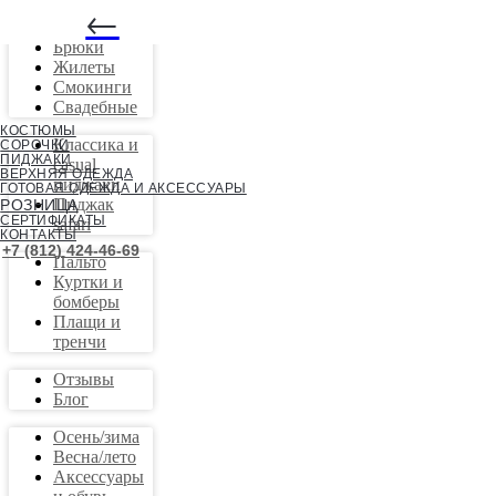
←
Костюмы
Брюки
Жилеты
Смокинги
Свадебные
КОСТЮМЫ
Классика и
СОРОЧКИ
ПИДЖАКИ
casual
ВЕРХНЯЯ ОДЕЖДА
пиджаки
ГОТОВАЯ ОДЕЖДА И АКСЕССУАРЫ
Пиджак
РОЗНИЦА
СЕРТИФИКАТЫ
safari
КОНТАКТЫ
+7 (812) 424-46-69
Пальто
Куртки и
бомберы
Плащи и
тренчи
Отзывы
Блог
Осень/зима
Весна/лето
Аксессуары