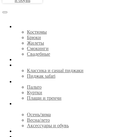
и обувь
КОСТЮМЫ
Костюмы
Брюки
Жилеты
Смокинги
Свадебные
СОРОЧКИ
ПИДЖАКИ
Классика и casual пиджаки
Пиджак safari
ВЕРХНЯЯ ОДЕЖДА
Пальто
Куртки
Плащи и тренчи
ГОТОВАЯ ОДЕЖДА И
АКСЕССУАРЫ
Осень/зима
Весна/лето
Аксессуары и обувь
CЕРТИФИКАТЫ
О НАС