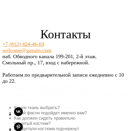
Контакты
+7 (812) 424-46-69
welcome@gasuits.com
наб. Обводного канала 199-201, 2-й этаж.
Смольный пр., 17, вход с набережной.
Работаем по предварительной записи ежедневно с 10
до 22.
Gent’s Atelier / ИП Вдовичев Вячеслав Витальевич
Ленинградская обл., Всеволожский р-н, пос. Мурино, ул. Шувалова,
д. 1, кв. 600 Мурино, Russia 188662
Какую ткань выбрать?
Какой фасон подойдет именно вам?
Как должен сидеть правильно
пошитый костюм?
Как детали костюма подчеркнут