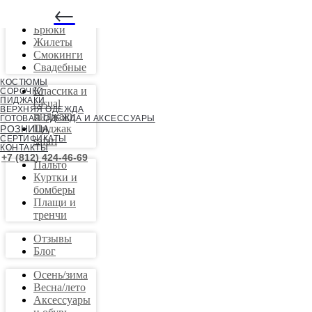
←
Костюмы
Брюки
Жилеты
Смокинги
Свадебные
КОСТЮМЫ
Классика и
СОРОЧКИ
ПИДЖАКИ
casual
ВЕРХНЯЯ ОДЕЖДА
пиджаки
ГОТОВАЯ ОДЕЖДА И АКСЕССУАРЫ
Пиджак
РОЗНИЦА
СЕРТИФИКАТЫ
safari
КОНТАКТЫ
+7 (812) 424-46-69
Пальто
Куртки и
бомберы
Плащи и
тренчи
Отзывы
Блог
Осень/зима
Весна/лето
Аксессуары