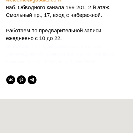
наб. Обводного канала 199-201, 2-й этаж.
Смольный пр., 17, вход с набережной.
Работаем по предварительной записи
ежедневно с 10 до 22.
Gent’s Atelier / ИП Вдовичев Вячеслав Витальевич
Ленинградская обл., Всеволожский р-н, пос. Мурино, ул.
Шувалова, д. 1, кв. 600 Мурино, Russia 188662