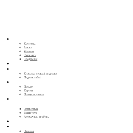
КОСТЮМЫ
Костюмы
Брюки
Жилеты
Смокинги
Свадебные
СОРОЧКИ
ПИДЖАКИ
Классика и casual пиджаки
Пиджак safari
ВЕРХНЯЯ ОДЕЖДА
Пальто
Куртки
Плащи и тренчи
ГОТОВАЯ ОДЕЖДА И
АКСЕССУАРЫ
Осень/зима
Весна/лето
Аксессуары и обувь
CЕРТИФИКАТЫ
О НАС
Отзывы