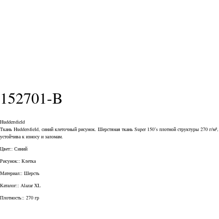
152701-B
Huddersfield
Ткань Huddersfield, синий клеточный рисунок. Шерстяная ткань Super 150’s плотной структуры 270 г/м²,
устойчива к износу и заломам.
Цвет:: Синий
Рисунок:: Клетка
Материал:: Шерсть
Каталог:: Alazar XL
Плотность:: 270 гр