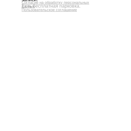
GENT’
Согласие на обработку персональных
Есть бесплатная парковка.
ВЯЧЕ
данных
Пользовательское соглашение
ЛЕНИ
Р-Н, 
КВ. 6