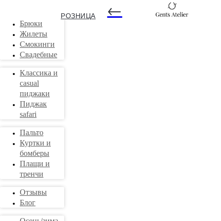
←
Костюмы
РОЗНИЦА
Брюки
Жилеты
Смокинги
Свадебные
Классика и
casual
пиджаки
Пиджак
safari
Пальто
Куртки и
бомберы
Плащи и
тренчи
Отзывы
Блог
Осень/зима