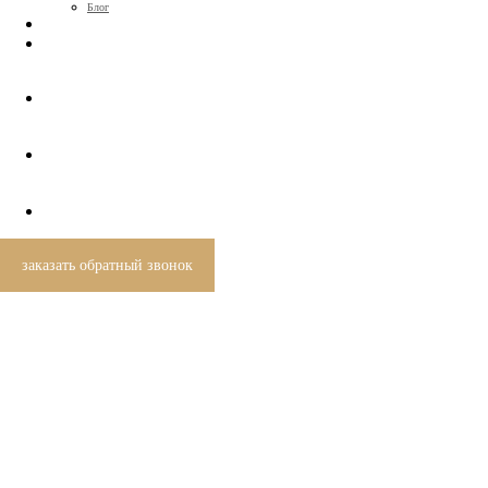
Блог
КОНТАКТЫ
+7 (812) 424-46-69
заказать обратный звонок