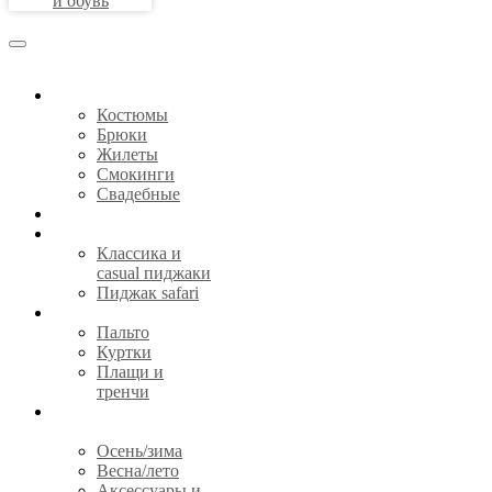
и обувь
КОСТЮМЫ
Костюмы
Брюки
Жилеты
Смокинги
Свадебные
СОРОЧКИ
ПИДЖАКИ
Классика и
casual пиджаки
Пиджак safari
ВЕРХНЯЯ ОДЕЖДА
Пальто
Куртки
Плащи и
тренчи
ГОТОВАЯ ОДЕЖДА И
АКСЕССУАРЫ
Осень/зима
Весна/лето
Аксессуары и