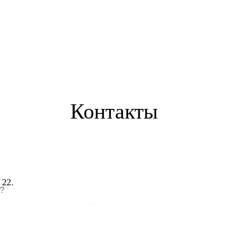
Контакты
 22.
?
1, кв. 600 Мурино, Russia 188662