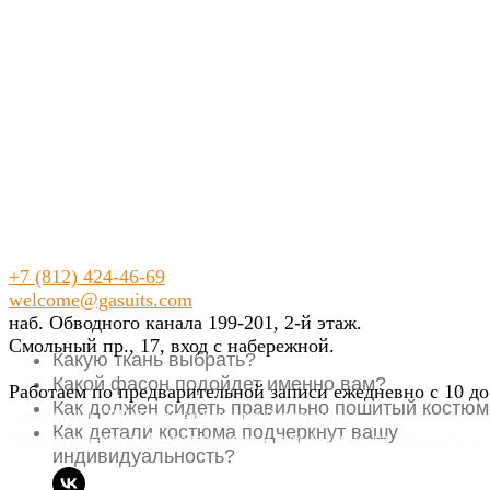
+7 (812) 424-46-69
welcome@gasuits.com
наб. Обводного канала 199-201, 2-й этаж.
Смольный пр., 17, вход с набережной.
Какую ткань выбрать?
Какой фасон подойдет именно вам?
Работаем по предварительной записи ежедневно с 10 до
Как должен сидеть правильно пошитый костюм
Gent’s Atelier / ИП Вдовичев Вячеслав Витальевич
Как детали костюма подчеркнут вашу
Ленинградская обл., Всеволожский р-н, пос. Мурино, ул. Шувалова, д. 
индивидуальность?