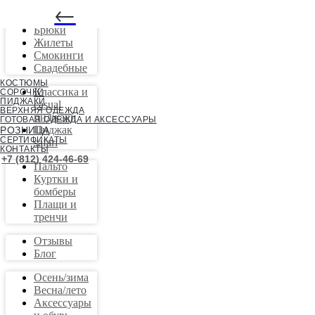
←
Костюмы
Брюки
Жилеты
Смокинги
Свадебные
КОСТЮМЫ
Классика и
СОРОЧКИ
ПИДЖАКИ
casual
ВЕРХНЯЯ ОДЕЖДА
пиджаки
ГОТОВАЯ ОДЕЖДА И АКСЕССУАРЫ
Пиджак
РОЗНИЦА
СЕРТИФИКАТЫ
safari
КОНТАКТЫ
+7 (812) 424-46-69
Пальто
Куртки и
бомберы
Плащи и
тренчи
Отзывы
Блог
Осень/зима
Весна/лето
Аксессуары