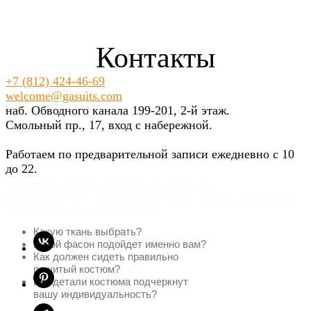
Контакты
+7 (812) 424-46-69
welcome@gasuits.com
наб. Обводного канала 199-201, 2-й этаж.
Смольный пр., 17, вход с набережной.
Работаем по предварительной записи ежедневно с 10
до 22.
Gent’s Atelier / ИП Вдовичев Вячеслав Витальевич
Ленинградская обл., Всеволожский р-н, пос. Мурино, ул. Шувалова,
д. 1, кв. 600 Мурино, Russia 188662
Какую ткань выбрать?
Какой фасон подойдет именно вам?
Как должен сидеть правильно
пошитый костюм?
Как детали костюма подчеркнут
вашу индивидуальность?