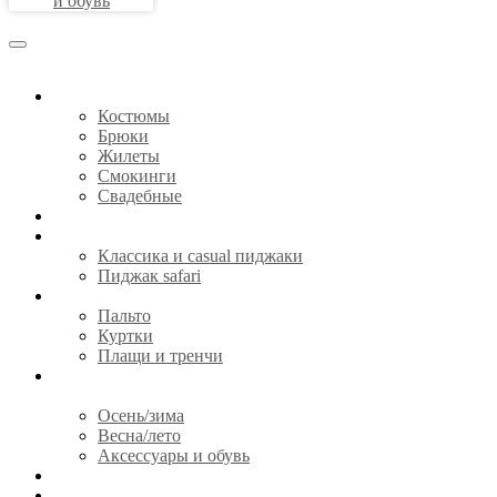
и обувь
КОСТЮМЫ
Костюмы
Брюки
Жилеты
Смокинги
Свадебные
СОРОЧКИ
ПИДЖАКИ
Классика и casual пиджаки
Пиджак safari
ВЕРХНЯЯ ОДЕЖДА
Пальто
Куртки
Плащи и тренчи
ГОТОВАЯ ОДЕЖДА И
АКСЕССУАРЫ
Осень/зима
Весна/лето
Аксессуары и обувь
CЕРТИФИКАТЫ
О НАС