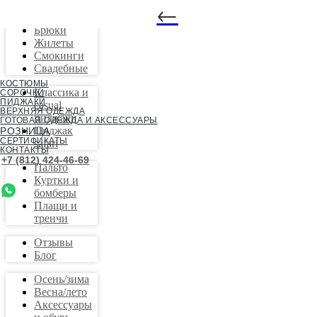
←
Костюмы
Брюки
Жилеты
Смокинги
Свадебные
КОСТЮМЫ
Классика и
СОРОЧКИ
ПИДЖАКИ
casual
ВЕРХНЯЯ ОДЕЖДА
пиджаки
ГОТОВАЯ ОДЕЖДА И АКСЕССУАРЫ
Пиджак
РОЗНИЦА
СЕРТИФИКАТЫ
safari
КОНТАКТЫ
+7 (812) 424-46-69
Пальто
Куртки и
бомберы
Плащи и
тренчи
Отзывы
Блог
Осень/зима
Весна/лето
Аксессуары