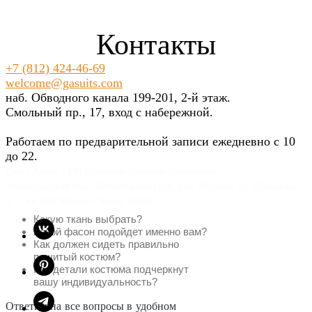
Контакты
+7 (812) 424-46-69
welcome@gasuits.com
наб. Обводного канала 199-201, 2-й этаж.
Смольный пр., 17, вход с набережной.
Работаем по предварительной записи ежедневно с 10
до 22.
Gent’s Atelier / ИП Вдовичев Вячеслав Витальевич
Ленинградская обл., Всеволожский р-н, пос. Мурино, ул. Шувалова,
д. 1, кв. 600 Мурино, Russia 188662
Какую ткань выбрать?
Какой фасон подойдет именно вам?
Как должен сидеть правильно
пошитый костюм?
Как детали костюма подчеркнут
вашу индивидуальность?
Ответим на все вопросы в удобном