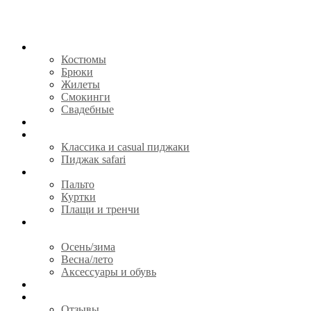
КОСТЮМЫ
Костюмы
Брюки
Жилеты
Смокинги
Свадебные
СОРОЧКИ
ПИДЖАКИ
Классика и casual пиджаки
Пиджак safari
ВЕРХНЯЯ ОДЕЖДА
Пальто
Куртки
Плащи и тренчи
ГОТОВАЯ ОДЕЖДА И
АКСЕССУАРЫ
Осень/зима
Весна/лето
Аксессуары и обувь
CЕРТИФИКАТЫ
О НАС
Отзывы