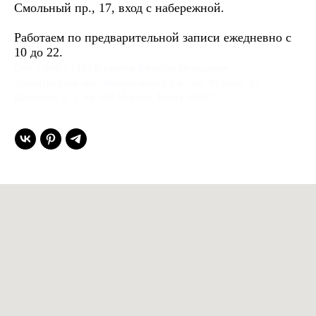
Смольный пр., 17, вход с набережной.
Работаем по предварительной записи ежедневно с
10 до 22.
Gent’s Atelier / ИП Вдовичев Вячеслав Витальевич
Ленинградская обл., Всеволожский р-н, пос. Мурино, ул.
Шувалова, д. 1, кв. 600 Мурино, Russia 188662