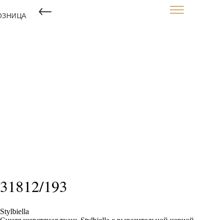
←
ОЗНИЦА
31812/193
Stylbiella