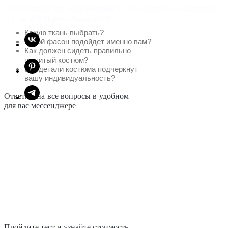
Ленинградская обл., Всеволожский р-н, пос. Мурино, ул. Шувалова,
д. 1, кв. 600 Мурино, Russia 188662
Какую ткань выбрать?
Какой фасон подойдет именно вам?
Как должен сидеть правильно
пошитый костюм?
Как детали костюма подчеркнут
вашу индивидуальность?
Ответим на все вопросы в удобном
для вас мессенджере
Max
Telegram
Пройдите тест и узнайте стоимость