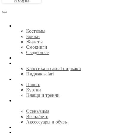
и обувь
КОСТЮМЫ
Костюмы
Брюки
Жилеты
Смокинги
Свадебные
СОРОЧКИ
ПИДЖАКИ
Классика и casual пиджаки
Пиджак safari
ВЕРХНЯЯ ОДЕЖДА
Пальто
Куртки
Плащи и тренчи
ГОТОВАЯ ОДЕЖДА И
АКСЕССУАРЫ
Осень/зима
Весна/лето
Аксессуары и обувь
CЕРТИФИКАТЫ
О НАС