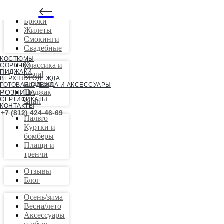
←
Костюмы
Брюки
Жилеты
Смокинги
Свадебные
КОСТЮМЫ
Классика и
СОРОЧКИ
ПИДЖАКИ
casual
ВЕРХНЯЯ ОДЕЖДА
пиджаки
ГОТОВАЯ ОДЕЖДА И АКСЕССУАРЫ
Пиджак
РОЗНИЦА
СЕРТИФИКАТЫ
safari
КОНТАКТЫ
+7 (812) 424-46-69
Пальто
Куртки и
бомберы
Плащи и
тренчи
Отзывы
Блог
Осень/зима
Весна/лето
Аксессуары