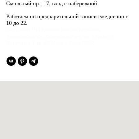
Смольный пр., 17, вход с набережной.
Работаем по предварительной записи ежедневно с
10 до 22.
Gent’s Atelier / ИП Вдовичев Вячеслав Витальевич
Ленинградская обл., Всеволожский р-н, пос. Мурино, ул.
Шувалова, д. 1, кв. 600 Мурино, Russia 188662