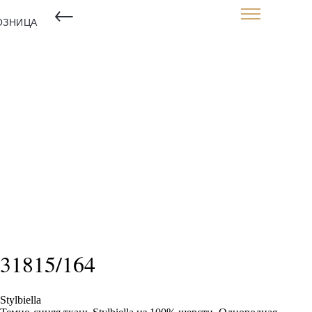
←
ОЗНИЦА
31815/164
Stylbiella