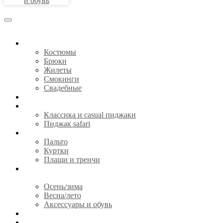
и обувь
КОСТЮМЫ
Костюмы
Брюки
Жилеты
Смокинги
Свадебные
СОРОЧКИ
ПИДЖАКИ
Классика и casual пиджаки
Пиджак safari
ВЕРХНЯЯ ОДЕЖДА
Пальто
Куртки
Плащи и тренчи
ГОТОВАЯ ОДЕЖДА И
АКСЕССУАРЫ
Осень/зима
Весна/лето
Аксессуары и обувь
CЕРТИФИКАТЫ
О НАС