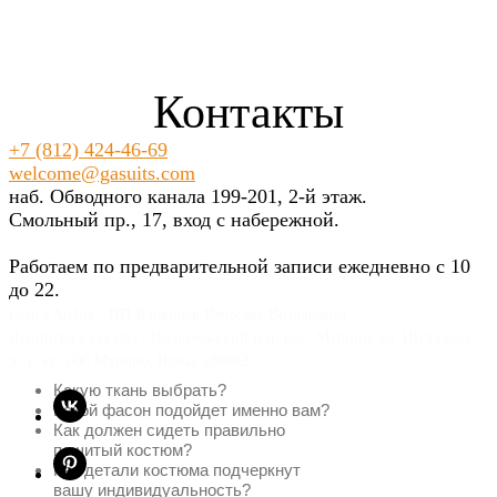
Контакты
+7 (812) 424-46-69
welcome@gasuits.com
наб. Обводного канала 199-201, 2-й этаж.
Смольный пр., 17, вход с набережной.
Работаем по предварительной записи ежедневно с 10
до 22.
Gent’s Atelier / ИП Вдовичев Вячеслав Витальевич
Ленинградская обл., Всеволожский р-н, пос. Мурино, ул. Шувалова,
д. 1, кв. 600 Мурино, Russia 188662
Какую ткань выбрать?
Какой фасон подойдет именно вам?
Как должен сидеть правильно
пошитый костюм?
Как детали костюма подчеркнут
вашу индивидуальность?