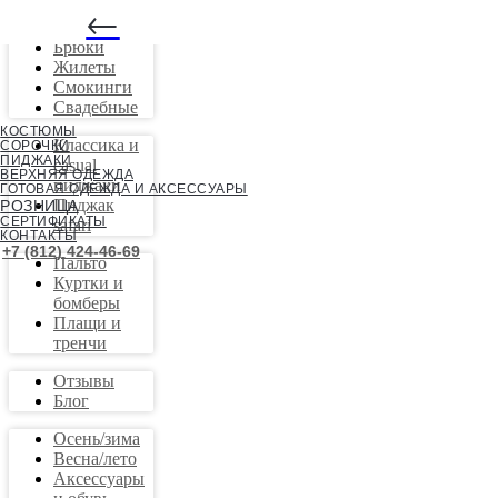
←
Костюмы
Брюки
Жилеты
Смокинги
Свадебные
КОСТЮМЫ
Классика и
СОРОЧКИ
ПИДЖАКИ
casual
ВЕРХНЯЯ ОДЕЖДА
пиджаки
ГОТОВАЯ ОДЕЖДА И АКСЕССУАРЫ
Пиджак
РОЗНИЦА
СЕРТИФИКАТЫ
safari
КОНТАКТЫ
+7 (812) 424-46-69
Пальто
Куртки и
бомберы
Плащи и
тренчи
Отзывы
Блог
Осень/зима
Весна/лето
Аксессуары