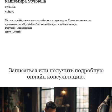
кашемира Stylbiella
Stylbiella
31814-С
Теплое однобортное пальто со стёганным подкладом. Ткань итальянского
производителя Stylbiella . Состав: 90% шерсть, 10% кашемир.
Рисунок:: Однотонный
Цвет:: Серый
Нужен отлично сидящий
костюм для офиса?
Пройдите тест и узнайте стоимость
пошива костюма по фигуре
Записаться или получить подробную
онлайн консультацию:
Какую ткань выбрать?
Какой фасон подойдет именно вам?
Как должен сидеть правильно пошитый
костюм?
Как детали костюма подчеркнут вашу
индивидуальность?