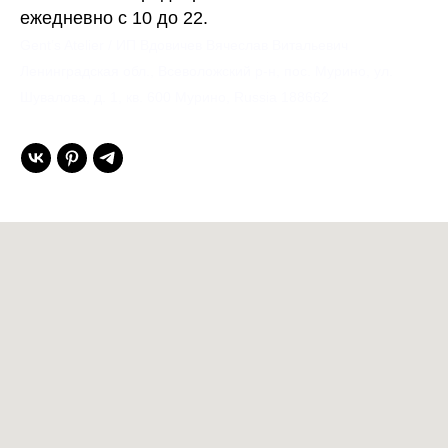
ежедневно с 10 до 22.
Gent’s Atelier / ИП Вдовичев Вячеслав Витальевич
Ленинградская обл., Всеволожский р-н, пос. Мурино, ул.
Шувалова, д. 1, кв. 600 Мурино, Russia 188662