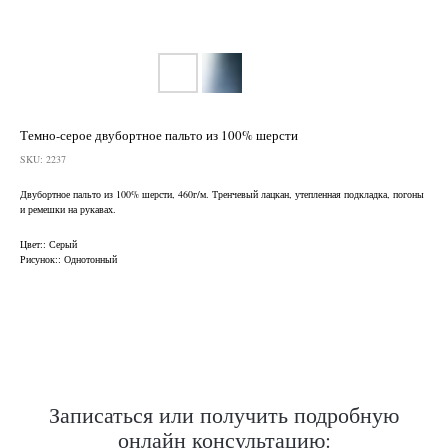
Темно-серое двубортное пальто из 100% шерсти
SKU:
2237
Двубортное пальто из 100% шерсти, 460г/м. Тренчевый лацкан, утепленная подкладка, погоны
и ремешки на рукавах.
Нужен отлично сидящий
Цвет:: Серый
костюм для офиса?
Рисунок:: Однотонный
Пройдите тест и узнайте стоимость
пошива костюма по фигуре
Записаться или получить подробную
Какую ткань выбрать?
онлайн консультацию:
Какой фасон подойдет именно вам?