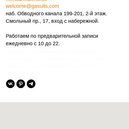
welcome@gasuits.com
наб. Обводного канала 199-201, 2-й этаж.
Смольный пр., 17, вход с набережной.
Работаем по предварительной записи
ежедневно с 10 до 22.
Gent’s Atelier / ИП Вдовичев Вячеслав Витальевич
Ленинградская обл., Всеволожский р-н, пос. Мурино, ул.
Шувалова, д. 1, кв. 600 Мурино, Russia 188662