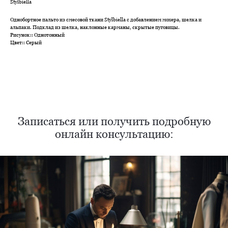
Stylbiella
Однобортное пальто из смесовой ткани Stylbiella с добавлением мохера, шелка и
альпаки. Подклад из шелка, наклонные карманы, скрытые пуговицы.
Рисунок:: Однотонный
Цвет:: Серый
Нужен отлично сидящий
костюм для офиса?
Пройдите тест и узнайте стоимость
пошива костюма по фигуре
Записаться или получить подробную
онлайн консультацию:
Какую ткань выбрать?
Какой фасон подойдет именно вам?
Как должен сидеть правильно пошитый
костюм?
Как детали костюма подчеркнут вашу
индивидуальность?
Ответим на все вопросы в удобном