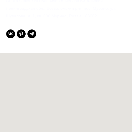
Gent’s Atelier / ИП Вдовичев Вячеслав Витальевич
Ленинградская обл., Всеволожский р-н, пос. Мурино, ул.
Шувалова, д. 1, кв. 600 Мурино, Russia 188662