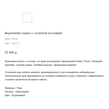
Коричневое пальто с супатной застежкой
Harris Tweed
SKU:
34931-C
92 900
р.
Коричневое пальто «в елочку» из твида шотландского производителя Harris Tweed. Отложной
воротник, супатная планка, стеганый подклад с флоральным принтом.
Указанная цена изделия является ориентировочной и рассчитывается индивидуально.
Окончательная цена формируется на основании выбранной ткани и деталей и утверждается
Нужен отлично сидящий
в момент заключения договора в ателье.
костюм для офиса?
Материал:: Твид
Рисунок:: Однотонный
Пройдите тест и узнайте стоимость
Цвет:: Коричневый
пошива костюма по фигуре