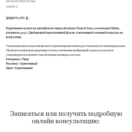
Abraham Moon & Sons
36808-C
99900,00
р.
Коричневое пальто из английского твида Abraham Moon & Sons, коллекция Melton,
плотность 525 г. Двубортный приталенный фасон, утепленный стеганый подклад по
всей длине.
Указанная цена изделия является ориентировочной и рассчитывается индивидуально.
Окончательная цена формируется на основании выбранной ткани и деталей и
утверждается в момент заключения договора в ателье.
Материал:: Твид
Нужен отлично сидящий
Рисунок:: Однотонный
Цвет:: Коричневый
костюм для офиса?
Пройдите тест и узнайте стоимость
пошива костюма по фигуре
Записаться или получить подробную
Какую ткань выбрать?
онлайн консультацию:
Какой фасон подойдет именно вам?
Как должен сидеть правильно пошитый