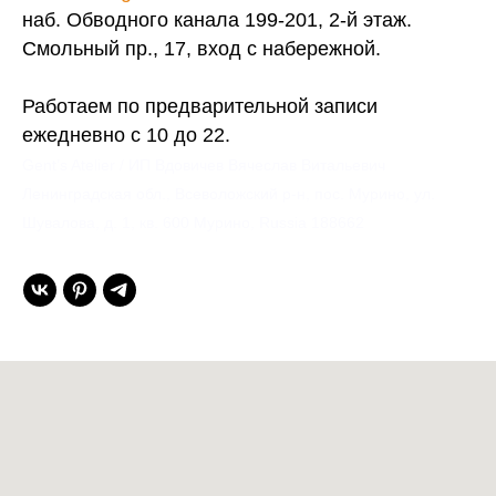
наб. Обводного канала 199-201, 2-й этаж.
Смольный пр., 17, вход с набережной.
Работаем по предварительной записи
ежедневно с 10 до 22.
Gent’s Atelier / ИП Вдовичев Вячеслав Витальевич
Ленинградская обл., Всеволожский р-н, пос. Мурино, ул.
Шувалова, д. 1, кв. 600 Мурино, Russia 188662