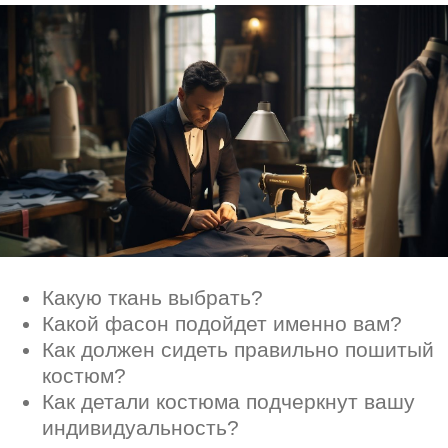
костюм?
Как детали костюма подчеркнут вашу
индивидуальность?
Ответим на все вопросы в удобном
для вас мессенджере
Max
Telegram