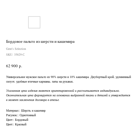
Бордовое пальто из шерсти и кашемира
Gent's Selection
SKU:
35829-С
62 900
р.
Универсальное мужское пальто из 90% шерсти и 10% кашемира. Двубортный крой, удлиненный
силуэт, удобные втачные карманы, паты на рукавах.
Указанная цена изделия является ориентировочной и рассчитывается индивидуально.
Окончательная цена формируется на основании выбранной ткани и деталей и утверждается
в момент заключения договора в ателье.
Нужен отлично сидящий
костюм для офиса?
Материал:: Шерсть и кашемир
Рисунок:: Однотонный
Цвет:: Бордовый
Пройдите тест и узнайте стоимость
Цвет:: Красный
пошива костюма по фигуре