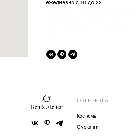
ежедневно с 10 до 22.
Gent’s Atelier / ИП Вдовичев Вячеслав Витал
Ленинградская обл., Всеволожский р-н, пос.
Мурино, ул. Шувалова, д. 1, кв. 600 Мурино,
188662
ОДЕЖДА
Костюмы
Смокинги