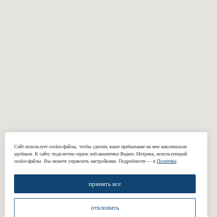
ОДЕЖДА
Костюмы
Пальто
Смокинги
Куртки и бомберы
Пиджаки
Casual брюки
Классические
Свадебные
брюки
костюмы
Сорочки
Подкладки
Жилеты
КОМПАНИЯ
Сайт использует cookie-файлы, чтобы сделать ваше пребывание на нем максимально
удобным. К cайту подключен сервис веб-аналитики Яндекс.Метрика, использующий
О нас
cookie-файлы. Вы можете управлять настройками. Подробности — в
Политике
.
Реквизиты
принять все
Наши работы
Отзывы
отклонить
Блог