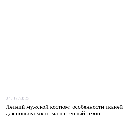
Какую ткань выбрать?
Какой фасон подойдет именно вам?
Как должен сидеть правильно
пошитый костюм?
Как детали костюма подчеркнут
вашу индивидуальность?
Ответим на все вопросы в удобном
для вас мессенджере
Max
Telegram
24.07.2025
Летний мужской костюм: особенности тканей
для пошива костюма на теплый сезон