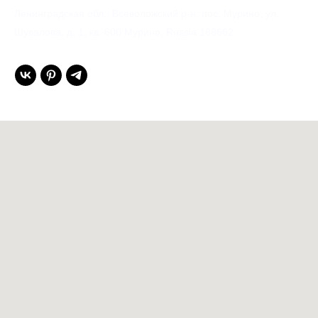
Ленинградская обл., Всеволожский р-н, пос. Мурино, ул.
Шувалова, д. 1, кв. 600 Мурино, Russia 188662