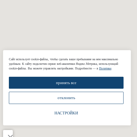
ОДЕЖДА
Костюмы
Пальто
Смокинги
Куртки и бомберы
Пиджаки
Casual брюки
Классические
Свадебные
брюки
костюмы
Сорочки
Подкладки
Сайт использует cookie-файлы, чтобы сделать ваше пребывание на нем максимально
удобным. К cайту подключен сервис веб-аналитики Яндекс.Метрика, использующий
Жилеты
cookie-файлы. Вы можете управлять настройками. Подробности — в
Политике
.
принять все
КОМПАНИЯ
отклонить
О нас
Реквизиты
НАСТРОЙКИ
Наши работы
Отзывы