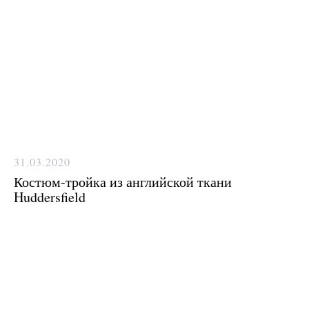
вашу индивидуальность?
Ответим на все вопросы в удобном
для вас мессенджере
Max
Telegram
31.03.2020
Костюм-тройка из английской ткани
Huddersfield