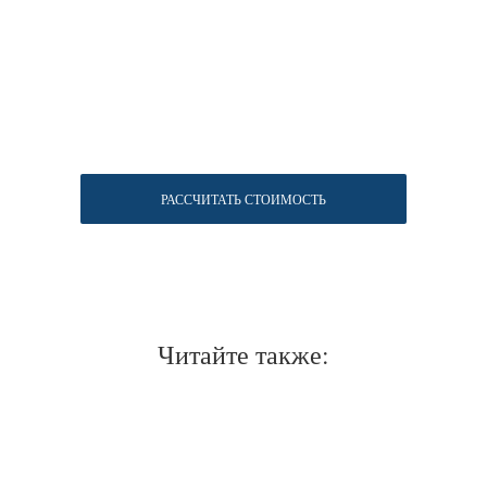
Нужен отлично сидящий
костюм для офиса?
РАССЧИТАТЬ СТОИМОСТЬ
Пройдите тест и узнайте стоимость
пошива костюма по фигуре
Читайте также:
Какую ткань выбрать?
Какой фасон подойдет именно вам?
Как должен сидеть правильно
пошитый костюм?
Как детали костюма подчеркнут