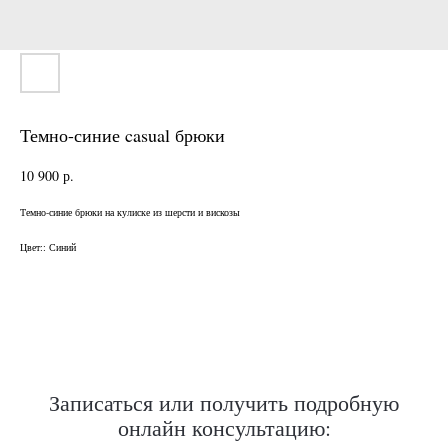
Темно-синие casual брюки
10 900
р.
Темно-синие брюки на кулиске из шерсти и вискозы
Нужен отлично сидящий
костюм для офиса?
Цвет:: Синий
Пройдите тест и узнайте стоимость
пошива костюма по фигуре
Записаться или получить подробную
Какую ткань выбрать?
онлайн консультацию:
Какой фасон подойдет именно вам?