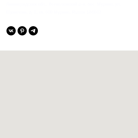
Ленинградская обл., Всеволожский р-н, пос. Мурино, ул.
Шувалова, д. 1, кв. 600 Мурино, Russia 188662