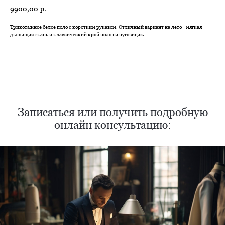
9900,00
р.
Трикотажное белое поло с коротким рукавом. Отличный вариант на лето - мягкая
дышащая ткань и классический крой поло на пуговицах.
Нужен отлично сидящий
костюм для офиса?
Пройдите тест и узнайте стоимость
пошива костюма по фигуре
Записаться или получить подробную
онлайн консультацию:
Какую ткань выбрать?
Какой фасон подойдет именно вам?
Как должен сидеть правильно пошитый
костюм?
Как детали костюма подчеркнут вашу
индивидуальность?
Ответим на все вопросы в удобном
для вас мессенджере