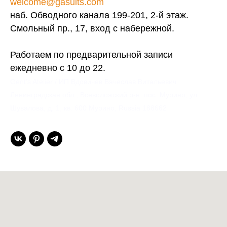
welcome@gasuits.com
наб. Обводного канала 199-201, 2-й этаж.
Смольный пр., 17, вход с набережной.
Работаем по предварительной записи
ежедневно с 10 до 22.
Gent’s Atelier / ИП Вдовичев Вячеслав Витальевич
Ленинградская обл., Всеволожский р-н, пос. Мурино, ул.
Шувалова, д. 1, кв. 600 Мурино, Russia 188662