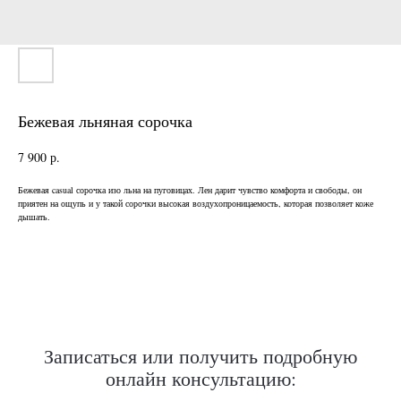
Бежевая льняная сорочка
7 900
р.
Бежевая casual сорочка изо льна на пуговицах. Лен дарит чувство комфорта и свободы, он
Нужен отлично сидящий
приятен на ощупь и у такой сорочки высокая воздухопроницаемость, которая позволяет коже
костюм для офиса?
дышать.
Пройдите тест и узнайте стоимость
пошива костюма по фигуре
Записаться или получить подробную
Какую ткань выбрать?
онлайн консультацию:
Какой фасон подойдет именно вам?