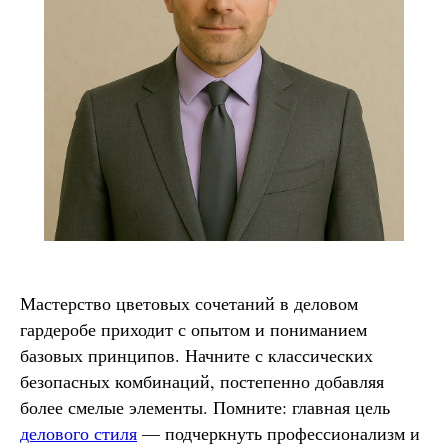
Какую ткань выбрать?
Какой фасон подойдет именно вам?
Как должен сидеть правильно
пошитый костюм?
Как детали костюма подчеркнут
вашу индивидуальность?
Ответим на все вопросы в удобном
для вас мессенджере
Max
Telegram
Мастерство цветовых сочетаний в деловом
гардеробе приходит с опытом и пониманием
базовых принципов. Начните с классических
безопасных комбинаций, постепенно добавляя
более смелые элементы. Помните: главная цель
делового стиля
— подчеркнуть профессионализм и