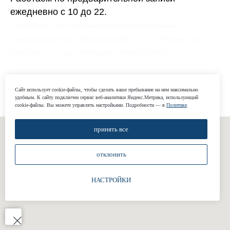
ежедневно с 10 до 22.
Gent’s Atelier / ИП Вдовичев Вячеслав Витальевич
Ленинградская обл., Всеволожский р-н, пос. Мурино, ул.
Шувалова, д. 1, кв. 600 Мурино, Russia 188662
Сайт использует cookie-файлы, чтобы сделать ваше пребывание на нем максимально
удобным. К cайту подключен сервис веб-аналитики Яндекс.Метрика, использующий
cookie-файлы. Вы можете управлять настройками. Подробности — в
Политике
.
принять все
отклонить
НАСТРОЙКИ