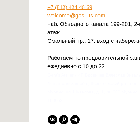
+7 (812) 424-46-69
welcome@gasuits.com
наб. Обводного канала 199-201, 2-
этаж.
Смольный пр., 17, вход с набереж
Работаем по предварительной зап
ежедневно с 10 до 22.
Gent’s Atelier / ИП Вдовичев Вячеслав Витал
Ленинградская обл., Всеволожский р-н, пос.
Мурино, ул. Шувалова, д. 1, кв. 600 Мурино,
188662