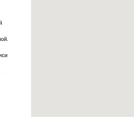
й
ной.
иси
ьевич
 Russia