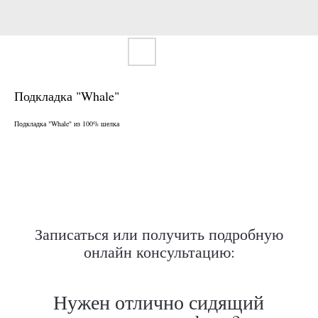
Подкладка "Whale"
Нужен отлично сидящий
Подкладка "Whale" из 100% шелка
костюм для офиса?
Пройдите тест и узнайте стоимость
пошива костюма по фигуре
Записаться или получить подробную
онлайн консультацию:
Какую ткань выбрать?
Какой фасон подойдет именно вам?
Как должен сидеть правильно пошитый
костюм?
Как детали костюма подчеркнут вашу