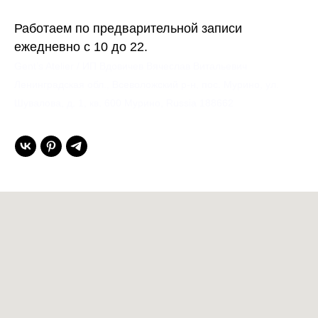
Работаем по предварительной записи
ежедневно с 10 до 22.
Gent’s Atelier / ИП Вдовичев Вячеслав Витальевич
Ленинградская обл., Всеволожский р-н, пос. Мурино, ул.
Шувалова, д. 1, кв. 600 Мурино, Russia 188662