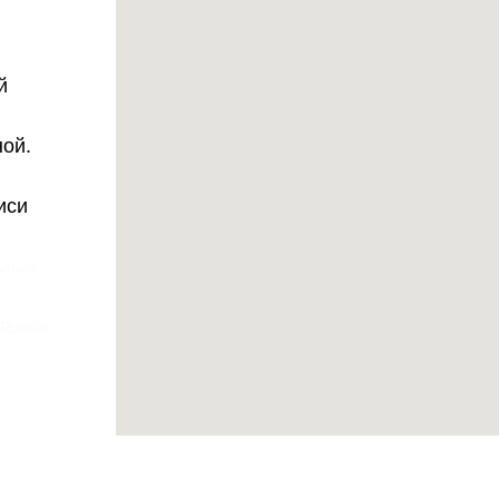
й
ной.
иси
ьевич
 Russia