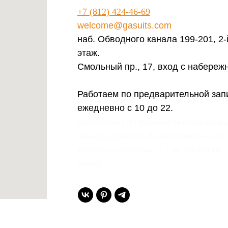
+7 (812) 424-46-69
welcome@gasuits.com
наб. Обводного канала 199-201, 2-
этаж.
Смольный пр., 17, вход с набереж
Работаем по предварительной зап
ежедневно с 10 до 22.
Gent’s Atelier / ИП Вдовичев Вячеслав Витал
Ленинградская обл., Всеволожский р-н, пос.
Мурино, ул. Шувалова, д. 1, кв. 600 Мурино,
188662