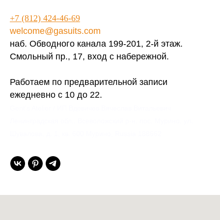
+7 (812) 424-46-69
welcome@gasuits.com
наб. Обводного канала 199-201, 2-й этаж.
Смольный пр., 17, вход с набережной.
Работаем по предварительной записи
ежедневно с 10 до 22.
Gent’s Atelier / ИП Вдовичев Вячеслав Витальевич
Ленинградская обл., Всеволожский р-н, пос. Мурино, ул.
Шувалова, д. 1, кв. 600 Мурино, Russia 188662