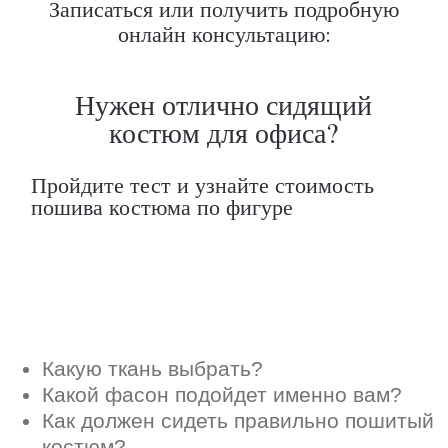
Записаться или получить подробную
Какую ткань выбрать?
Какой фасон подойдет именно вам?
онлайн консультацию:
Как должен сидеть правильно пошитый
костюм?
Как детали костюма подчеркнут вашу
индивидуальность?
Ответим на все вопросы в удобном
для вас мессенджере
Max
Telegram