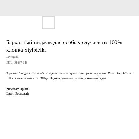
Бархатный пиджак для особых случаев из 100%
хлопка Stylbiella
Stylbiella
SKU:
31487-J-E
Бархатный пиджак для особых случаев винного цвета и интересным узором. Ткань Stylbiella из
100% хлопка плотностью 360гр. Пиджак дополнен дизайнерским подкладом.
Нужен отлично сидящий
костюм для офиса?
Рисунок:: Принт
Цвет:: Бордовый
Пройдите тест и узнайте стоимость
пошива костюма по фигуре