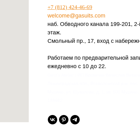
+7 (812) 424-46-69
welcome@gasuits.com
наб. Обводного канала 199-201, 2-
этаж.
Смольный пр., 17, вход с набереж
Работаем по предварительной зап
ежедневно с 10 до 22.
Gent’s Atelier / ИП Вдовичев Вячеслав Витал
Ленинградская обл., Всеволожский р-н, пос.
Мурино, ул. Шувалова, д. 1, кв. 600 Мурино,
188662