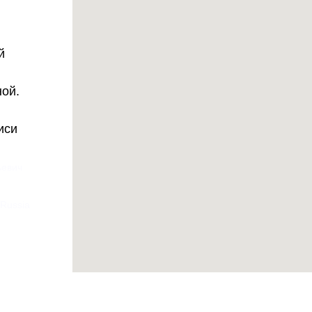
й
ной.
иси
ьевич
 Russia