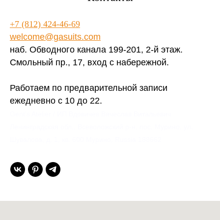
+7 (812) 424-46-69
welcome@gasuits.com
наб. Обводного канала 199-201, 2-й этаж.
Смольный пр., 17, вход с набережной.
Работаем по предварительной записи
ежедневно с 10 до 22.
Gent’s Atelier / ИП Вдовичев Вячеслав Витальевич
Ленинградская обл., Всеволожский р-н, пос. Мурино, ул.
Шувалова, д. 1, кв. 600 Мурино, Russia 188662