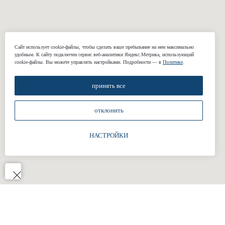
Сорочки
Подкладки
Жилеты
Сайт использует cookie-файлы, чтобы сделать ваше пребывание на нем максимально
удобным. К cайту подключен сервис веб-аналитики Яндекс.Метрика, использующий
cookie-файлы. Вы можете управлять настройками. Подробности — в
Политике
.
КОМПАНИЯ
О нас
принять все
Реквизиты
отклонить
Наши работы
Отзывы
НАСТРОЙКИ
Блог
Подарочные сертификаты
КОНТАКТЫ
+7 (812) 424-46-69
welcome@gasuits.com