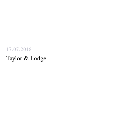
Какую ткань выбрать?
Какой фасон подойдет именно вам?
Как должен сидеть правильно
пошитый костюм?
17.07.2018
Как детали костюма подчеркнут
Taylor & Lodge
вашу индивидуальность?
Ответим на все вопросы в удобном
для вас мессенджере
Max
Telegram