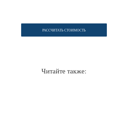
РАССЧИТАТЬ СТОИМОСТЬ
Читайте также:
Нужен отлично сидящий
костюм для офиса?
Пройдите тест и узнайте стоимость
пошива костюма по фигуре