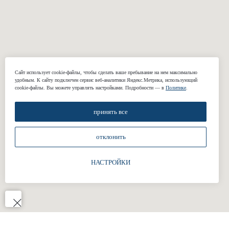
Пиджаки
Casual брюки
Классические
Свадебные
брюки
костюмы
Сорочки
Подкладки
Жилеты
Сайт использует cookie-файлы, чтобы сделать ваше пребывание на нем максимально
удобным. К cайту подключен сервис веб-аналитики Яндекс.Метрика, использующий
cookie-файлы. Вы можете управлять настройками. Подробности — в
Политике
.
КОМПАНИЯ
принять все
О нас
отклонить
Реквизиты
Наши работы
НАСТРОЙКИ
Отзывы
Блог
Подарочные сертификаты