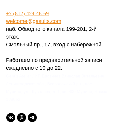
+7 (812) 424-46-69
welcome@gasuits.com
наб. Обводного канала 199-201, 2-й
этаж.
Смольный пр., 17, вход с набережной.
Работаем по предварительной записи
ежедневно с 10 до 22.
Gent’s Atelier / ИП Вдовичев Вячеслав Витальевич
Ленинградская обл., Всеволожский р-н, пос.
Мурино, ул. Шувалова, д. 1, кв. 600 Мурино, Russia
188662