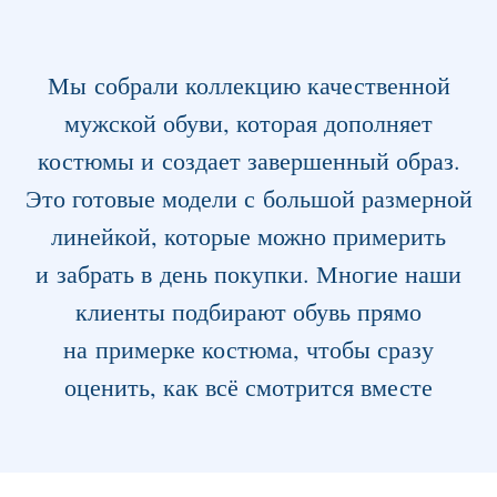
Мы собрали коллекцию качественной
мужской обуви, которая дополняет
Размерная линейка и наличие
костюмы и создает завершенный образ.
Это готовые модели с большой размерной
Размеры представлены от 40 до 45.
линейкой, которые можно примерить
Наличие конкретных моделей и размеров
лучше уточнять заранее по телефону или
и забрать в день покупки. Многие наши
в мессенджере, так как популярные позиции
быстро расходятся
клиенты подбирают обувь прямо
на примерке костюма, чтобы сразу
оценить, как всё смотрится вместе