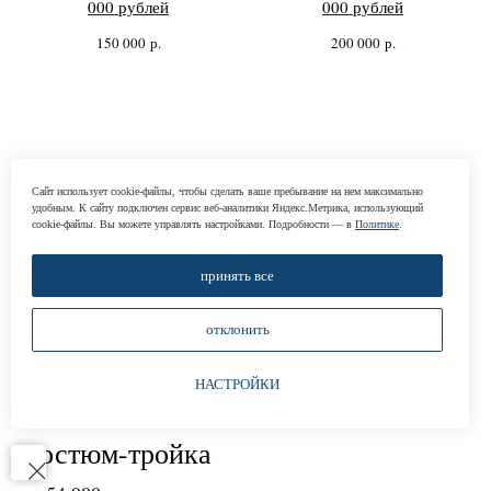
000 рублей
000 рублей
150 000
р.
200 000
р.
Цены
Сайт использует cookie-файлы, чтобы сделать ваше пребывание на нем максимально
удобным. К cайту подключен сервис веб-аналитики Яндекс.Метрика, использующий
cookie-файлы. Вы можете управлять настройками. Подробности — в
Политике
.
принять все
Костюм-двойка
отклонить
от 44 900 р.
НАСТРОЙКИ
Костюм-тройка