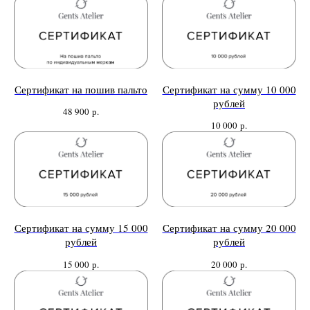
костюм для офиса?
Пройдите тест и узнайте стоимость
пошива костюма по фигуре
Сертификат на пошив пальто
Сертификат на сумму 10 000
рублей
48 900
р.
10 000
р.
Какую ткань выбрать?
Какой фасон подойдет именно вам?
Как должен сидеть правильно
пошитый костюм?
Как детали костюма подчеркнут
вашу индивидуальность?
Ответим на все вопросы в удобном
для вас мессенджере
Сертификат на сумму 15 000
Сертификат на сумму 20 000
рублей
рублей
15 000
р.
20 000
р.
Max
Telegram