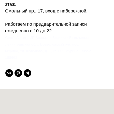
этаж.
Смольный пр., 17, вход с набережной.
Работаем по предварительной записи
ежедневно с 10 до 22.
Gent’s Atelier / ИП Вдовичев Вячеслав Витальевич
Ленинградская обл., Всеволожский р-н, пос.
Мурино, ул. Шувалова, д. 1, кв. 600 Мурино, Russia
188662