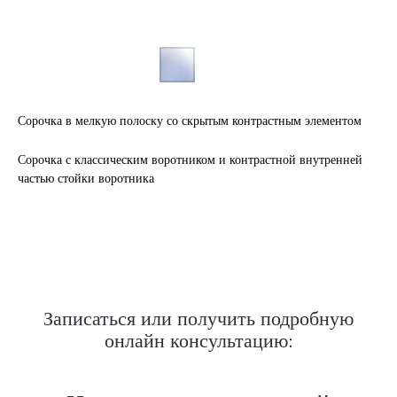
Сорочка в мелкую полоску со скрытым контрастным элементом
Сорочка с классическим воротником и контрастной внутренней
Нужен отлично сидящий
частью стойки воротника
костюм для офиса?
Пройдите тест и узнайте стоимость
пошива костюма по фигуре
Записаться или получить подробную
онлайн консультацию:
Какую ткань выбрать?
Какой фасон подойдет именно вам?
Как должен сидеть правильно пошитый
костюм?